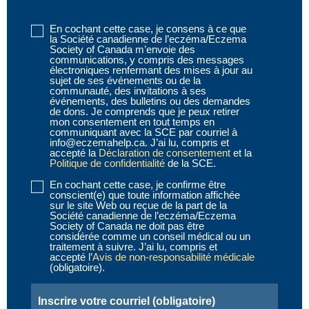
En cochant cette case, je consens à ce que
Disclaimer
la Société canadienne de l’eczéma/Eczema
1
Society of Canada m’envoie des
communications, y compris des messages
(obligatoire)
électroniques renfermant des mises à jour au
sujet de ses événements ou de la
communauté, des invitations à ses
événements, des bulletins ou des demandes
de dons. Je comprends que je peux retirer
mon consentement en tout temps en
communiquant avec la SCE par courriel à
info@eczemahelp.ca. J’ai lu, compris et
accepté la
Déclaration de consentement
et la
Politique de confidentialité
de la SCE.
En cochant cette case, je confirme être
Disclaimer
conscient(e) que toute information affichée
2
sur le site Web ou reçue de la part de la
Société canadienne de l’eczéma/Eczema
(obligatoire)
Society of Canada ne doit pas être
considérée comme un conseil médical ou un
traitement à suivre. J’ai lu, compris et
accepté l’
Avis de non-responsabilité médicale
(obligatoire).
Email
(obligatoire)