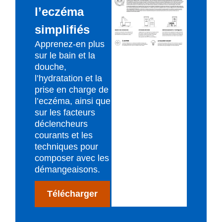
l’eczéma
simplifiés
Apprenez-en plus
sur le bain et la
douche,
l’hydratation et la
prise en charge de
l’eczéma, ainsi que
sur les facteurs
déclencheurs
courants et les
techniques pour
composer avec les
démangeaisons.
Télécharger