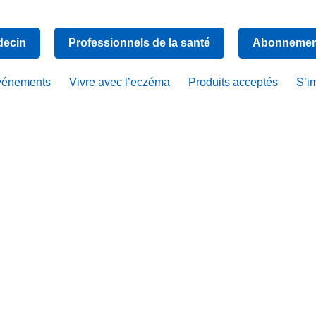
decin
Professionnels de la santé
Abonnement
vénements
Vivre avec l’eczéma
Produits acceptés
S’i
que l’eczém
ît quand les