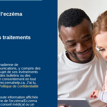
 l’eczéma
s traitements
anadienne de
nications, y compris des
sujet de ses événements
des bulletins ou des
n consentement en tout
eczemahelp.ca. J’ai lu,
olitique de confidentialité
oute information affichée
ienne de l’eczéma/Eczema
conseil médical ou un