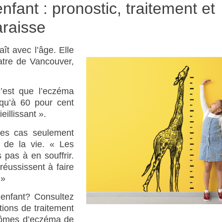
fant : pronostic, traitement et
araisse
ît avec l’âge. Elle
tre de Vancouver,
c’est que l’eczéma
squ’à 60 pour cent
illissant ».
es cas seulement
s de la vie. « Les
 pas à en souffrir.
éussissent à faire
 »
 enfant? Consultez
tions de traitement
ptômes d’eczéma de