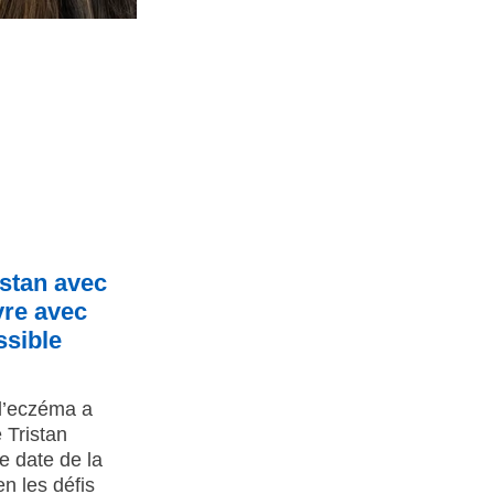
istan avec
vre avec
ssible
l’eczéma a
 Tristan
 date de la
n les défis