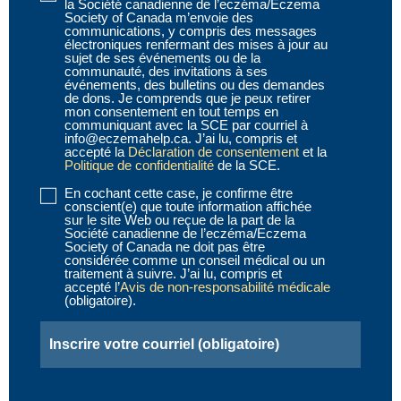
la Société canadienne de l’eczéma/Eczema
1
Society of Canada m’envoie des
communications, y compris des messages
(obligatoire)
électroniques renfermant des mises à jour au
sujet de ses événements ou de la
communauté, des invitations à ses
événements, des bulletins ou des demandes
de dons. Je comprends que je peux retirer
mon consentement en tout temps en
communiquant avec la SCE par courriel à
info@eczemahelp.ca. J’ai lu, compris et
accepté la
Déclaration de consentement
et la
Politique de confidentialité
de la SCE.
En cochant cette case, je confirme être
Disclaimer
conscient(e) que toute information affichée
2
sur le site Web ou reçue de la part de la
Société canadienne de l’eczéma/Eczema
(obligatoire)
Society of Canada ne doit pas être
considérée comme un conseil médical ou un
traitement à suivre. J’ai lu, compris et
accepté l’
Avis de non-responsabilité médicale
(obligatoire).
Email
(obligatoire)
CAPTCHA