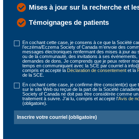
Mises à jour sur la recherche et le
Témoignages de patients
En cochant cette case, je consens à ce que la Société c
Disclaimer
l’eczéma/Eczema Society of Canada m’envoie des commu
1
messages électroniques renfermant des mises à jour au 
ou de la communauté, des invitations à ses événements, 
(obligatoire)
demandes de dons. Je comprends que je peux retirer mo
temps en communiquant avec la SCE par courriel à info@
compris et accepté la
Déclaration de consentement
et la
P
de la SCE.
En cochant cette case, je confirme être conscient(e) que t
Disclaimer
sur le site Web ou reçue de la part de la Société canad
2
Society of Canada ne doit pas être considérée comme un 
traitement à suivre. J’ai lu, compris et accepté l’
Avis de n
(obligatoire)
(obligatoire).
Email
(obligatoire)
CAPTCHA