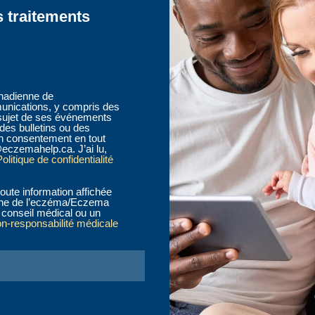
s traitements
anadienne de
nications, y compris des
sujet de ses événements
des bulletins ou des
n consentement en tout
eczemahelp.ca. J’ai lu,
olitique de confidentialité
oute information affichée
ienne de l’eczéma/Eczema
conseil médical ou un
on-responsabilité médicale