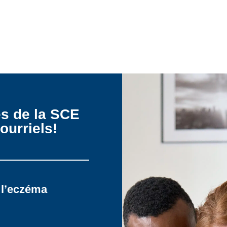
es de la SCE
ourriels!
 l’eczéma