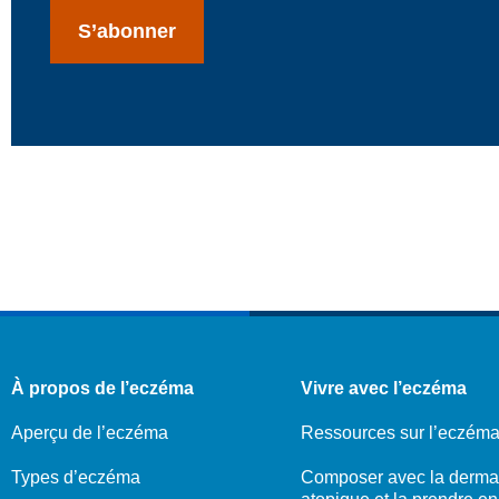
À propos de l’eczéma
Vivre avec l’eczéma
Aperçu de l’eczéma
Ressources sur l’eczém
Types d’eczéma
Composer avec la dermat