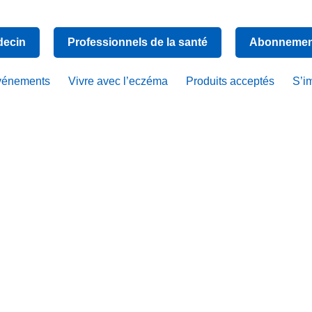
decin
Professionnels de la santé
Abonnement
vénements
Vivre avec l’eczéma
Produits acceptés
S’i
d® Medicat
 Eczema Rel