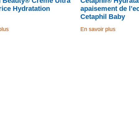
id Beauty® Crème Ultra
Cetaphil® Hydrata
rice Hydratation
apaisement de l’
Cetaphil Baby
plus
En savoir plus