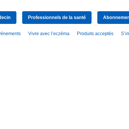
decin
Professionnels de la santé
Abonnement
vénements
Vivre avec l’eczéma
Produits acceptés
S’i
Baby Soin 
ma – Crème