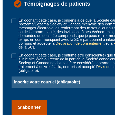
Témoignages de patients
En cochant cette case, je consens à ce que la Société c
Disclaimer
l’eczéma/Eczema Society of Canada m’envoie des commu
1
messages électroniques renfermant des mises à jour au 
ou de la communauté, des invitations à ses événements, 
(obligatoire)
demandes de dons. Je comprends que je peux retirer mo
temps en communiquant avec la SCE par courriel à info@
compris et accepté la
Déclaration de consentement
et la
P
de la SCE.
En cochant cette case, je confirme être conscient(e) que t
Disclaimer
sur le site Web ou reçue de la part de la Société canad
2
Society of Canada ne doit pas être considérée comme un 
traitement à suivre. J’ai lu, compris et accepté l’
Avis de n
(obligatoire)
(obligatoire).
Email
(obligatoire)
CAPTCHA