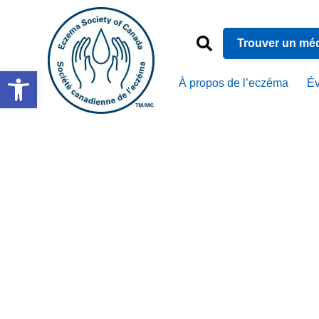
Trouver un mé
Ouvrir la barre d’outils
À propos de l’eczéma
É
Aveeno® 
l’eczé