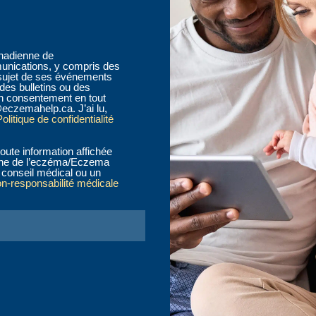
anadienne de
nications, y compris des
sujet de ses événements
des bulletins ou des
n consentement en tout
eczemahelp.ca. J’ai lu,
olitique de confidentialité
oute information affichée
ienne de l’eczéma/Eczema
conseil médical ou un
on-responsabilité médicale