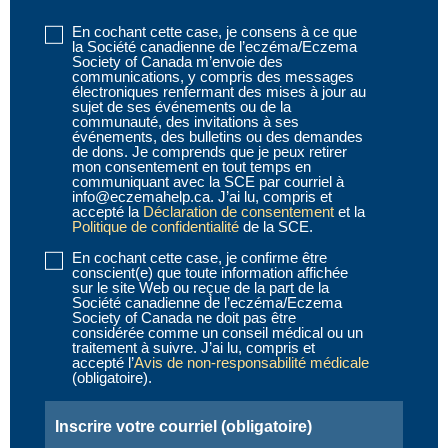
En cochant cette case, je consens à ce que
Disclaimer
la Société canadienne de l’eczéma/Eczema
1
(obligatoire)
Society of Canada m’envoie des
communications, y compris des messages
électroniques renfermant des mises à jour au
sujet de ses événements ou de la
communauté, des invitations à ses
événements, des bulletins ou des demandes
de dons. Je comprends que je peux retirer
mon consentement en tout temps en
communiquant avec la SCE par courriel à
info@eczemahelp.ca. J’ai lu, compris et
accepté la
Déclaration de consentement
et la
Politique de confidentialité
de la SCE.
En cochant cette case, je confirme être
Disclaimer
conscient(e) que toute information affichée
2
(obligatoire)
sur le site Web ou reçue de la part de la
Société canadienne de l’eczéma/Eczema
Society of Canada ne doit pas être
considérée comme un conseil médical ou un
traitement à suivre. J’ai lu, compris et
accepté l’
Avis de non-responsabilité médicale
(obligatoire).
Email
(obligatoire)