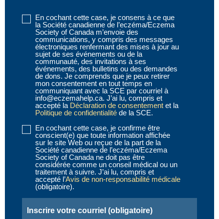
En cochant cette case, je consens à ce que
Disclaimer
la Société canadienne de l’eczéma/Eczema
1
Society of Canada m’envoie des
communications, y compris des messages
(obligatoire)
électroniques renfermant des mises à jour au
sujet de ses événements ou de la
communauté, des invitations à ses
événements, des bulletins ou des demandes
de dons. Je comprends que je peux retirer
mon consentement en tout temps en
communiquant avec la SCE par courriel à
info@eczemahelp.ca. J’ai lu, compris et
accepté la
Déclaration de consentement
et la
Politique de confidentialité
de la SCE.
En cochant cette case, je confirme être
Disclaimer
conscient(e) que toute information affichée
2
sur le site Web ou reçue de la part de la
Société canadienne de l’eczéma/Eczema
(obligatoire)
Society of Canada ne doit pas être
considérée comme un conseil médical ou un
traitement à suivre. J’ai lu, compris et
accepté l’
Avis de non-responsabilité médicale
(obligatoire).
Email
(obligatoire)