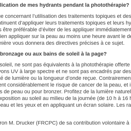
plication de mes hydrants pendant la photothérapie?
 concernant l’utilisation des traitements topiques et de
tinuent d’appliquer leurs traitements topiques et leurs h
is être préférable d’éviter de les appliquer immédiatemen
ien appliquer sur la peau au moins une heure avant le d
mière vous donnera des directives précises à ce sujet.
 bronzage ou aux bains de soleil à la page?
oleil, ne sont pas équivalents à la photothérapie offerte
ayons UV à large spectre et ne sont pas encadrés par des
ité de lumière ou la longueur d’onde reçue. Contrairement
t considérablement le risque de cancer de la peau, et il
s de peau ou pour bronzer. Profitez de la lumière naturell
osition au soleil au milieu de la journée (de 10 h à 16 h
eau et les yeux et en appliquant un écran solaire. Les r
on M. Drucker (FRCPC) de sa contribution volontaire à 