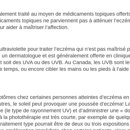
ralement traité au moyen de médicaments topiques offert
dicaments topiques ne parviennent pas à atténuer l’eczé
aider à maîtriser l’affection.
ultraviolette pour traiter l’eczéma qui n’est pas maîtrisé 
 un dermatologue et est généralement offerte en cliniqu
sont soit des UVA ou des UVB. Au Canada, les UVB sont le
e temps, ou encore cibler les mains ou les pieds à l’aide
ymptômes chez certaines personnes atteintes d’eczéma en
utres, le soleil peut provoquer une poussée d’eczéma! L
de (le type de rayonnement UV) et d’administrer une « d
e à la photothérapie est très courte, par exemple de que
raitement type pourrait être de deux ou trois exposition