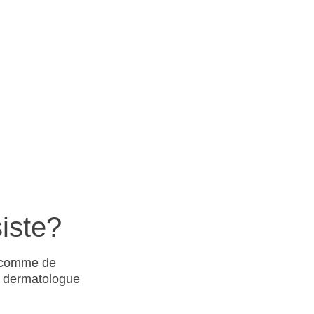
iste?
u comme de
 dermatologue