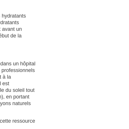
s hydratants
ydratants
t avant un
ébut de la
 dans un hôpital
 professionnels
 à la
 est
e du soleil tout
), en portant
ayons naturels
cette ressource