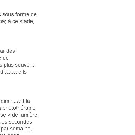
s sous forme de
ma; à ce stade,
par des
e de
s plus souvent
 d’appareils
 diminuant la
a photothérapie
ose » de lumière
lques secondes
s par semaine,