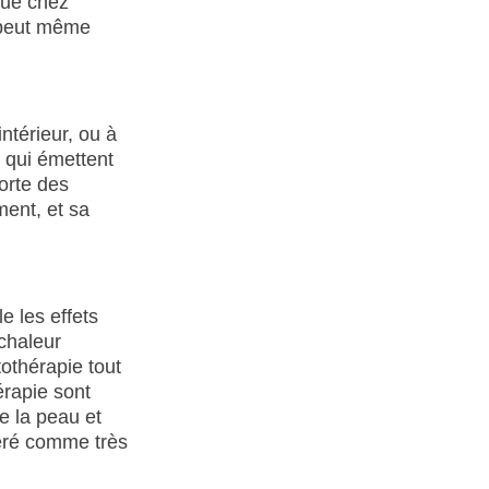
que chez
t peut même
ntérieur, ou à
s qui émettent
orte des
ment, et sa
e les effets
chaleur
tothérapie tout
érapie sont
e la peau et
déré comme très