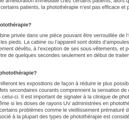
e amélioration immédiate chez certains patients, alors 
certains patients, la photothérapie n’est pas efficace e
hotothérapie?
e privée dans une pièce pouvant être verrouillée de l’i
u les pieds. La cabine ou l’appareil sont dotés d’ampoule
tement dévêtu, à l’exception de ses sous-vêtements, et p
 être de quelques secondes seulement en début de traite
 photothérapie?
ifieront les expositions de façon à réduire le plus possibl
effets secondaires courants comprennent la sensation de 
elui-ci. Il est important de signaler à la clinique de pho
 Même si les doses de rayons UV administrées en phototh
 certains problèmes comme le vieillissement prématuré d
ssocié à la plupart des types de photothérapie est consi