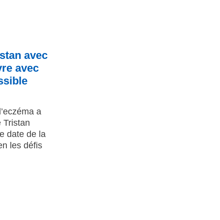
istan avec
vre avec
ssible
l’eczéma a
 Tristan
 date de la
n les défis