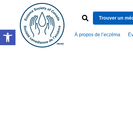
Trouver un mé
Ouvrir la barre d’outils
À propos de l’eczéma
É
Un médeci