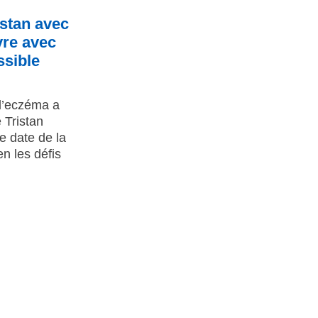
istan avec
vre avec
ssible
l’eczéma a
 Tristan
 date de la
n les défis