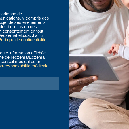
anadienne de
nications, y compris des
sujet de ses événements
des bulletins ou des
n consentement en tout
eczemahelp.ca. J’ai lu,
olitique de confidentialité
oute information affichée
ienne de l’eczéma/Eczema
conseil médical ou un
on-responsabilité médicale