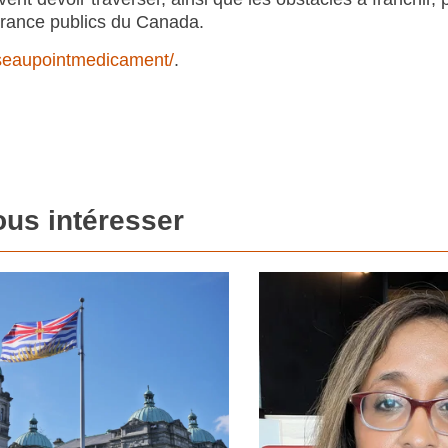
urance publics du Canada.
seaupointmedicament/
.
ous intéresser