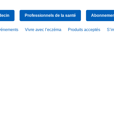
decin
Professionnels de la santé
Abonnement
vénements
Vivre avec l’eczéma
Produits acceptés
S’i
ès : la nouv
la SCE expli