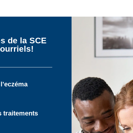
es de la SCE
ourriels!
 l’eczéma
s traitements