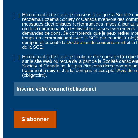
En cochant cette case, je consens à ce que la Société c
Disclaimer
l’eczéma/Eczema Society of Canada m’envoie des commu
1
(obligatoire)
messages électroniques renfermant des mises à jour au 
ou de la communauté, des invitations à ses événements, 
demandes de dons. Je comprends que je peux retirer mo
temps en communiquant avec la SCE par courriel à info@
compris et accepté la
Déclaration de consentement
et la
P
de la SCE.
En cochant cette case, je confirme être conscient(e) que t
Disclaimer
sur le site Web ou reçue de la part de la Société canad
2
(obligatoire)
Society of Canada ne doit pas être considérée comme un 
traitement à suivre. J’ai lu, compris et accepté l’
Avis de n
(obligatoire).
Email
(obligatoire)
CAPTCHA
S’abonner