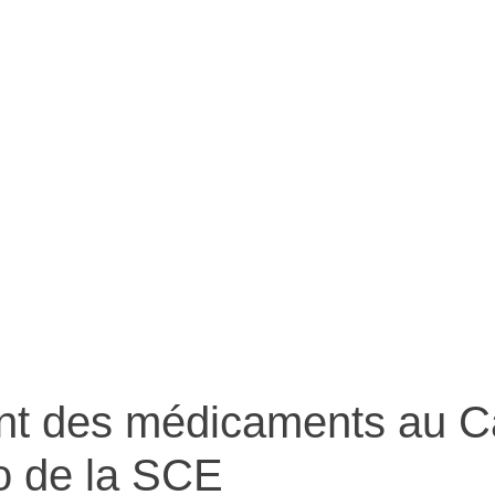
 au point de
nts au Can
oint des médicaments au 
éo de la SCE