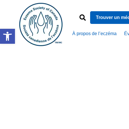
Trouver un mé
Ouvrir la barre d’outils
À propos de l’eczéma
É
De plus pr
vidéo de 