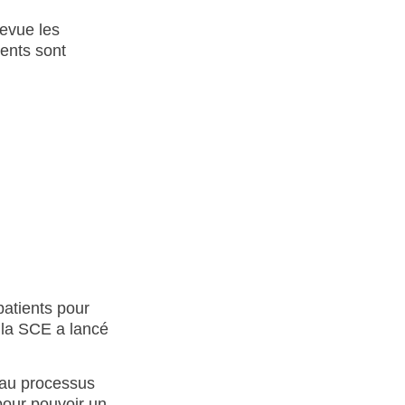
revue les
ents sont
atients pour
 la SCE a lancé
 au processus
pour pouvoir un