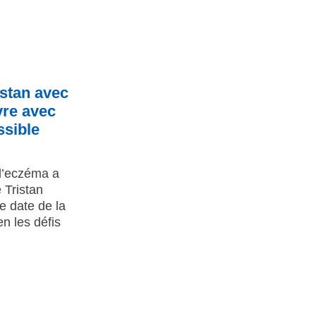
istan avec
vre avec
ssible
l’eczéma a
 Tristan
 date de la
n les défis