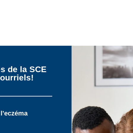
es de la SCE
ourriels!
 l’eczéma