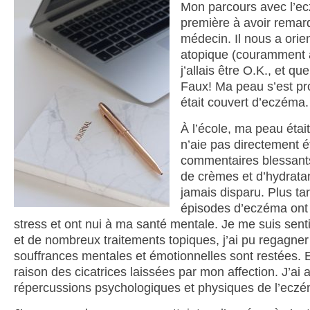
Mon parcours avec l’e
première à avoir remarq
médecin. Il nous a orie
atopique (couramment ap
j’allais être O.K., et 
Faux! Ma peau s’est pr
était couvert d’eczéma.
À l’école, ma peau étai
n’aie pas directement é
commentaires blessants
de crèmes et d’hydratan
jamais disparu. Plus tar
épisodes d’eczéma ont 
stress et ont nui à ma santé mentale. Je me suis sen
et de nombreux traitements topiques, j’ai pu regagne
souffrances mentales et émotionnelles sont restées. 
raison des cicatrices laissées par mon affection. J’ai
répercussions psychologiques et physiques de l’eczé