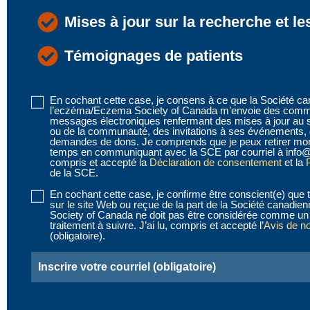
Mises à jour sur la recherche et le
Témoignages de patients
En cochant cette case, je consens à ce que la Société c
Disclaimer
l’eczéma/Eczema Society of Canada m’envoie des commu
1
messages électroniques renfermant des mises à jour au 
ou de la communauté, des invitations à ses événements, 
(obligatoire)
demandes de dons. Je comprends que je peux retirer mo
temps en communiquant avec la SCE par courriel à info@
compris et accepté la
Déclaration de consentement
et la
P
de la SCE.
En cochant cette case, je confirme être conscient(e) que t
Disclaimer
sur le site Web ou reçue de la part de la Société canad
2
Society of Canada ne doit pas être considérée comme un 
traitement à suivre. J’ai lu, compris et accepté l’
Avis de n
(obligatoire)
(obligatoire).
Email
(obligatoire)
CAPTCHA