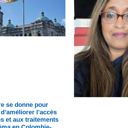
e se donne pour
d’améliorer l’accès
s et aux traitements
zéma en Colombie-