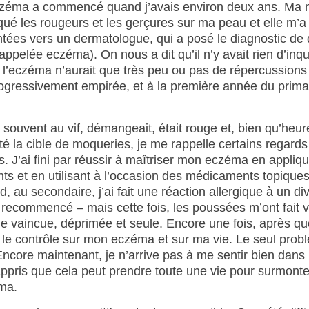
czéma a commencé quand j’avais environ deux ans. Ma m
ué les rougeurs et les gerçures sur ma peau et elle m’a f
ntées vers un dermatologue, qui a posé le diagnostic de 
pelée eczéma). On nous a dit qu’il n’y avait rien d’inqu
que l’eczéma n’aurait que très peu ou pas de répercussions
ogressivement empirée, et à la première année du prima
t souvent au vif, démangeait, était rouge et, bien qu’heu
té la cible de moqueries, je me rappelle certains regards
. J’ai fini par réussir à maîtriser mon eczéma en appli
ts et en utilisant à l’occasion des médicaments topiques,
d, au secondaire, j’ai fait une réaction allergique à un d
recommencé – mais cette fois, les poussées m’ont fait v
tie vaincue, déprimée et seule. Encore une fois, après 
r le contrôle sur mon eczéma et sur ma vie. Le seul pro
Encore maintenant, je n’arrive pas à me sentir bien dan
 appris que cela peut prendre toute une vie pour surmonte
ma.