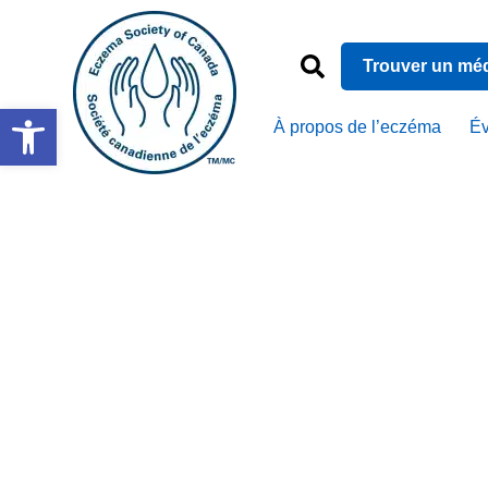
Trouver un mé
Ouvrir la barre d’outils
À propos de l’eczéma
É
Racontez v