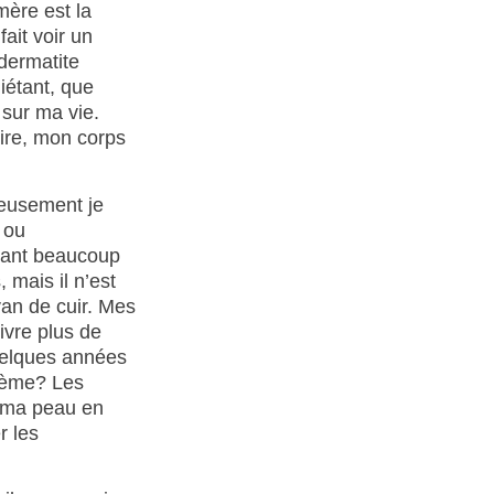
ère est la
ait voir un
dermatite
iétant, que
 sur ma vie.
ire, mon corps
reusement je
 ou
quant beaucoup
 mais il n’est
ivan de cuir. Mes
ivre plus de
quelques années
blème? Les
s ma peau en
r les