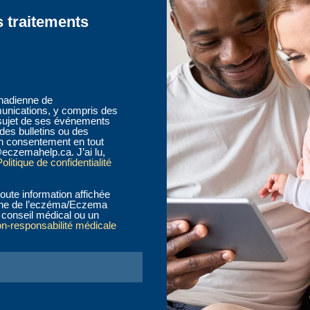
s traitements
anadienne de
nications, y compris des
sujet de ses événements
des bulletins ou des
n consentement en tout
eczemahelp.ca. J’ai lu,
olitique de confidentialité
oute information affichée
ienne de l’eczéma/Eczema
conseil médical ou un
on-responsabilité médicale