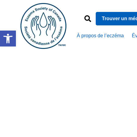
Trouver un mé
Ouvrir la barre d’outils
À propos de l’eczéma
É
Eczéma et 
préadole