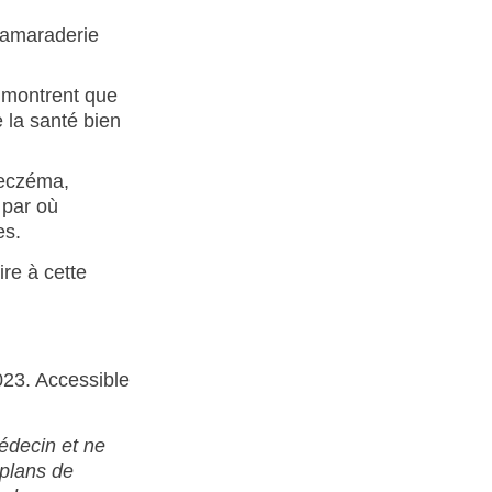
 camaraderie
 montrent que
 la santé bien
l’eczéma,
 par où
es.
re à cette
023. Accessible
édecin et ne
 plans de