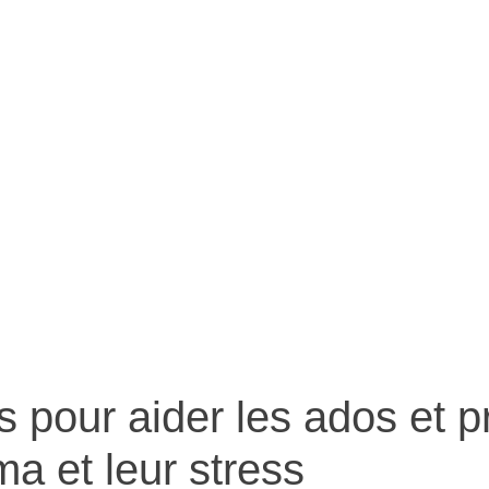
ts, et comm
s aider
s pour aider les ados et 
a et leur stress