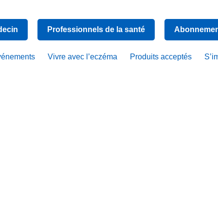
decin
Professionnels de la santé
Abonnement
vénements
Vivre avec l’eczéma
Produits acceptés
S’i
stress chez
scents et l