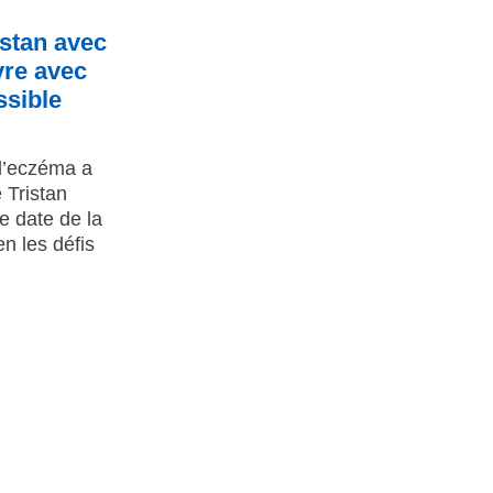
istan avec
vre avec
ssible
l’eczéma a
 Tristan
 date de la
n les défis