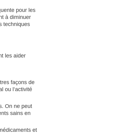
quente pour les
nt à diminuer
s techniques
utres façons de
 ou l’activité
s. On ne peut
nts sains en
 médicaments et