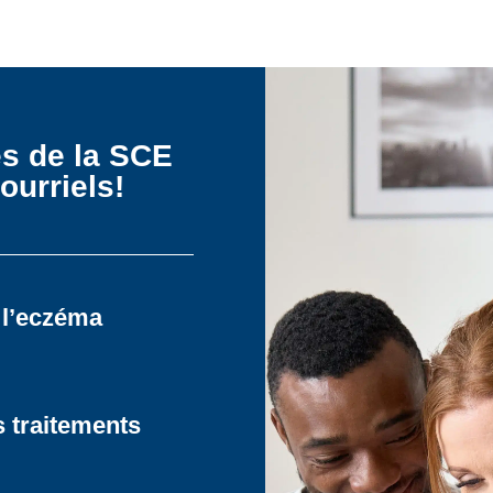
es de la SCE
ourriels!
 l’eczéma
s traitements