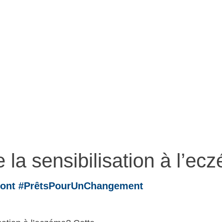
l’eczéma
la sensibilisation à l’ec
a sont #PrêtsPourUnChangement