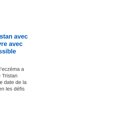
istan avec
vre avec
ssible
l’eczéma a
 Tristan
 date de la
n les défis