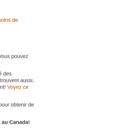
soins de
 Vous pouvez
é des
trouvent aussi,
nt!
Voyez ce
our obtenir de
a au Canada!