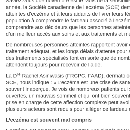
Saviez-vous que novembre est le Mois de la sensibili
année, la Société canadienne de l’eczéma (SCE) d
atteintes d’eczéma et à leurs aidants de livrer leurs t
population à comprendre le fardeau associé à l’eczém
comprendre aux décideurs que les personnes atteint
d’un meilleur accès aux soins et aux traitements et mé
De nombreuses personnes atteintes rapportent avoir 
traitement adéquat, et les longs délais d’attente pour
des traitements spécialisés font en sorte que de no
attendent toujours pour recevoir de l’aide.
re
La D
Rachel Asiniwasis (FRCPC, FAAD), dermatologu
SCE, nous indique : « L’eczéma est une crise de sant
souvent inaperçue. Je vois de nombreux patients qui s
ouvertes, un mauvais sommeil et qui ont bien souven
prise en charge de cette affection complexe peut avoi
plusieurs acteurs sont requis pour alléger ce fardeau e
L’eczéma est souvent mal compris