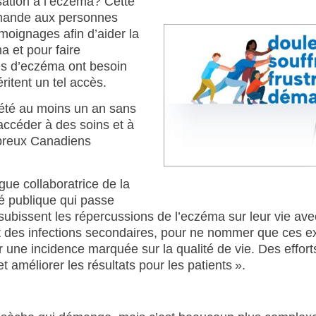
sation à l’eczéma? Cette
emande aux personnes
émoignages afin d’aider la
a et pour faire
es d’eczéma ont besoin
ritent un tel accès.
été au moins un an sans
 accéder à des soins et à
mbreux Canadiens
e collaboratrice de la
é publique qui passe
ubissent les répercussions de l’eczéma sur leur vie ave
t des infections secondaires, pour ne nommer que ces 
r une incidence marquée sur la qualité de vie. Des effor
t améliorer les résultats pour les patients ».