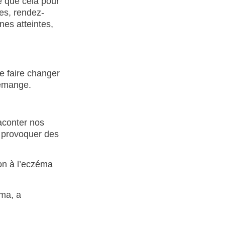
 que cela pour
ses, rendez-
nes atteintes,
e faire changer
démange.
raconter nos
e provoquer des
ion à l’eczéma
éma, a